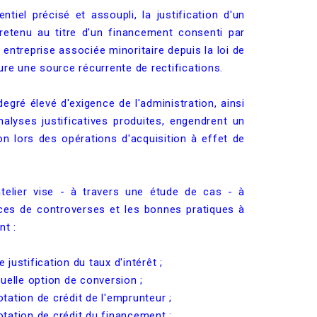
ntiel précisé et assoupli, la justification d'un
retenu au titre d'un financement consenti par
 entreprise associée minoritaire depuis la loi de
re une source récurrente de rectifications.
degré élevé d'exigence de l'administration, ainsi
nalyses justificatives produites, engendrent un
ion lors des opérations d'acquisition à effet de
telier vise - à travers une étude de cas - à
urces de controverses et les bonnes pratiques à
t :
 justification du taux d'intérêt ;
tuelle option de conversion ;
otation de crédit de l'emprunteur ;
otation de crédit du financement ;