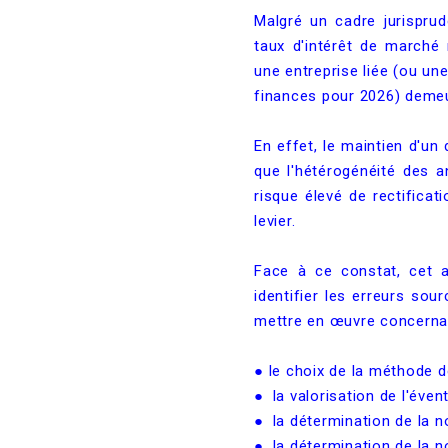
Malgré un cadre jurisprude
taux d'intérêt de marché 
une entreprise liée (ou une
finances pour 2026) demeu
En effet, le maintien d'un 
que l'hétérogénéité des a
risque élevé de rectificat
levier.
Face à ce constat, cet a
identifier les erreurs so
mettre en œuvre concernan
● le choix de la méthode de
●
la valorisation de l'éven
●
la détermination de la n
●
la détermination de la n