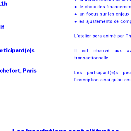
11h
● le choix des financemen
● un focus sur les enjeux l
● les ajustements de compar
if
L'atelier sera animé par
Th
articipant(e)s
Il est réservé aux av
transactionnelle.
chefort, Paris 
Les participant(e)s p
l'inscription ainsi qu'au cou