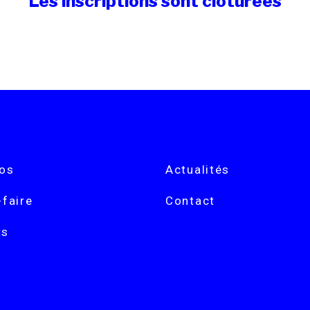
Les inscriptions sont clôturées
pos
Actualités
-faire
Contact
ts