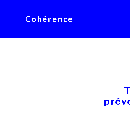
Cohérence
T
préve